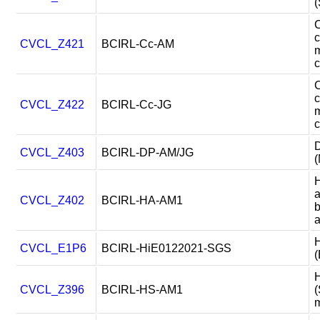
(
C
c
CVCL_Z421
BCIRL-Cc-AM
m
c
C
c
CVCL_Z422
BCIRL-Cc-JG
m
c
CVCL_Z403
BCIRL-DP-AM/JG
(
H
a
CVCL_Z402
BCIRL-HA-AM1
b
a
H
CVCL_E1P6
BCIRL-HiE0122021-SGS
(
H
CVCL_Z396
BCIRL-HS-AM1
(
m