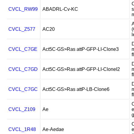
C
CVCL_RW99
ABADRL-Cv-KC
s
A
CVCL_Z577
AC20
(
l
D
CVCL_C7GE
Act5C-GS>Ras attP-GFP-LI-Clone3
m
f
D
CVCL_C7GD
Act5C-GS>Ras attP-GFP-LI-CloneI2
m
f
D
CVCL_C7GC
Act5C-GS>Ras attP-LB-Clone6
m
f
CVCL_Z109
Ae
e
CVCL_1R48
Ae-Aedae
e