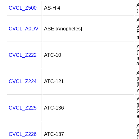
A
CVCL_Z500
AS-H 4
(
s
CVCL_A0DV
ASE [Anopheles]
P
m
A
(
CVCL_Z222
ATC-10
m
a
A
(
CVCL_Z224
ATC-121
(
v
(
CVCL_Z225
ATC-136
(
a
(
CVCL_Z226
ATC-137
(