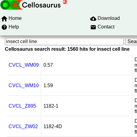
Home
Download
Help
Contact
Cellosaurus search result: 1560 hits for insect cell line
D
CVCL_WM09
0.57
m
f
D
CVCL_WM10
1.59
m
f
D
CVCL_Z895
1182-1
m
f
D
CVCL_ZW02
1182-4D
m
f