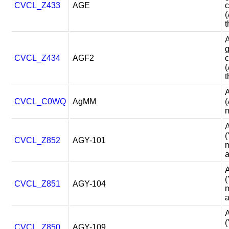
CVCL_Z433
AGE
c
t
g
CVCL_Z434
AGF2
c
t
CVCL_C0WQ
AgMM
(
m
A
(
CVCL_Z852
AGY-101
m
a
A
(
CVCL_Z851
AGY-104
m
a
A
(
CVCL_Z850
AGY-109