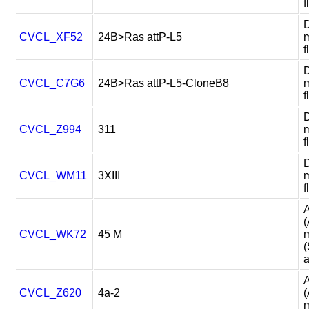
f
D
CVCL_XF52
24B>Ras attP-L5
m
f
D
CVCL_C7G6
24B>Ras attP-L5-CloneB8
m
f
D
CVCL_Z994
311
m
f
D
CVCL_WM11
3XIII
m
f
A
(
CVCL_WK72
45 M
m
a
CVCL_Z620
4a-2
(
m