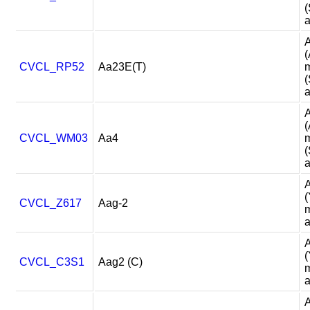
a
A
(
CVCL_RP52
Aa23E(T)
m
a
A
(
CVCL_WM03
Aa4
m
a
A
(
CVCL_Z617
Aag-2
m
a
A
(
CVCL_C3S1
Aag2 (C)
m
a
A