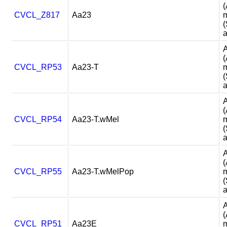
(
CVCL_Z817
Aa23
m
a
A
(
CVCL_RP53
Aa23-T
m
a
A
(
CVCL_RP54
Aa23-T.wMel
m
a
A
(
CVCL_RP55
Aa23-T.wMelPop
m
a
A
(
CVCL_RP51
Aa23E
m