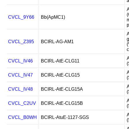
A
(
CVCL_9Y66
Bb(ApMC1)
p
A
CVCL_Z395
BCIRL-AG-AM1
(
c
A
CVCL_IV46
BCIRL-AtE-CLG11
(
A
CVCL_IV47
BCIRL-AtE-CLG15
(
A
CVCL_IV48
BCIRL-AtE-CLG15A
(
A
CVCL_C2UV
BCIRL-AtE-CLG15B
(
A
CVCL_B0WH
BCIRL-AtuE-1127-SGS
(
A