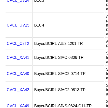
CVCL_UV24
B1C3
m
a
A
(
CVCL_UV25
B1C4
m
a
A
CVCL_C2T2
Bayer/BCIRL-AtE2-1201-TR
(
CVCL_XA41
Bayer/BCIRL-SfAO-0806-TR
f
CVCL_XA40
Bayer/BCIRL-SfAO2-0714-TR
f
CVCL_XA42
Bayer/BCIRL-SfAO2-0813-TR
f
CVCL_XA49
Bayer/BCIRL-SfNS-0624-C11-TR
f