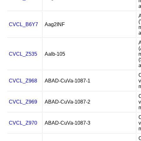
m
a
A
(
CVCL_B6Y7
Aag2INF
m
a
A
(
CVCL_Z535
Aalb-105
m
a
C
CVCL_Z968
ABAD-CuVa-1087-1
v
C
CVCL_Z969
ABAD-CuVa-1087-2
v
C
CVCL_Z970
ABAD-CuVa-1087-3
v
C