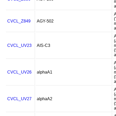
m
a
A
(
CVCL_Z849
AGY-502
m
a
A
(
CVCL_UV23
AIS-C3
m
a
A
(
CVCL_UV26
alphaA1
m
a
A
(
CVCL_UV27
alphaA2
m
a