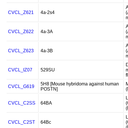
CVCL_Z621
4a-2s4
(
m
CVCL_Z622
4a-3A
(
m
CVCL_Z623
4a-3B
(
m
D
CVCL_IZ07
529SU
m
f
5H8 [Mouse hybridoma against human
CVCL_G619
POSTN]
L
CVCL_C2SS
64BA
(
(
L
CVCL_C2ST
64Bc
(
(