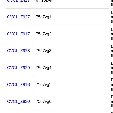
CVCL_Z427
67j25D-P
m
f
D
CVCL_Z927
75e7vg1
m
f
D
CVCL_Z917
75e7vg2
m
f
D
CVCL_Z928
75e7vg3
m
f
D
CVCL_Z929
75e7vg4
m
f
D
CVCL_Z918
75e7vg5
m
f
D
CVCL_Z930
75e7vg6
m
f