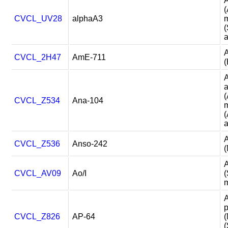
A
(
CVCL_UV28
alphaA3
m
a
A
CVCL_2H47
AmE-711
(
CVCL_Z534
Ana-104
m
(
A
CVCL_Z536
Anso-242
(
CVCL_AV09
Ao/I
(
m
p
CVCL_Z826
AP-64
(