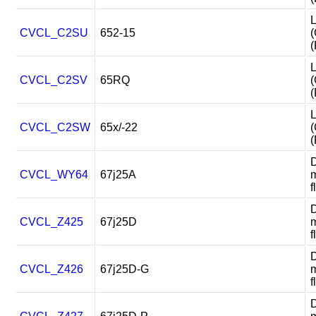
L
CVCL_C2SU
652-15
(
(
L
CVCL_C2SV
65RQ
(
(
L
CVCL_C2SW
65x/-22
(
(
D
CVCL_WY64
67j25A
m
f
D
CVCL_Z425
67j25D
m
f
D
CVCL_Z426
67j25D-G
m
f
D