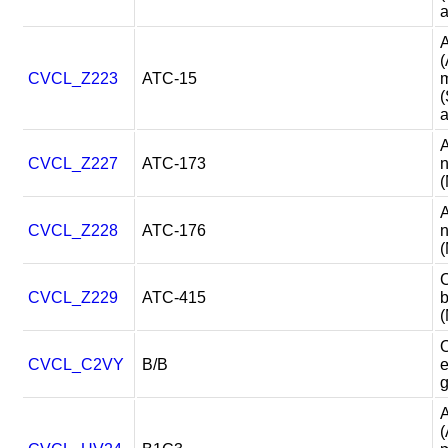
a
A
(
CVCL_Z223
ATC-15
m
a
CVCL_Z227
ATC-173
n
(
CVCL_Z228
ATC-176
n
(
CVCL_Z229
ATC-415
b
(
CVCL_C2VY
B/B
e
A
(