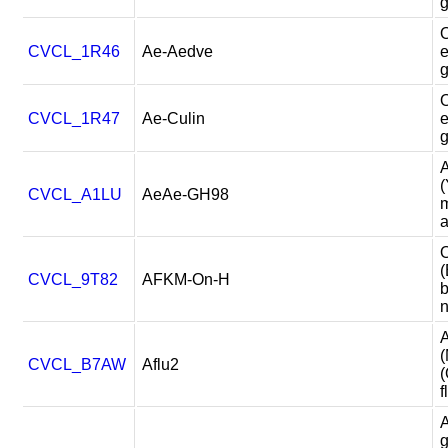
CVCL_1R46
Ae-Aedve
e
CVCL_1R47
Ae-Culin
e
A
(
CVCL_A1LU
AeAe-GH98
m
a
O
(
CVCL_9T82
AFKM-On-H
b
n
A
(
CVCL_B7AW
Aflu2
(
f
g