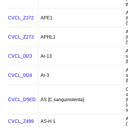
p
A
CVCL_Z272
APE1
(
(
A
CVCL_Z273
APHL1
(
(
CVCL_0I23
Ar-13
s
(
CVCL_0I24
Ar-3
s
(
C
s
CVCL_D5ED
AS [C.sanguinolenta]
(
(
s
A
CVCL_Z499
AS-H 1
(