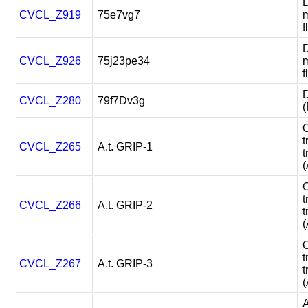
D
CVCL_Z919
75e7vg7
m
f
D
CVCL_Z926
75j23pe34
m
f
D
CVCL_Z280
79f7Dv3g
(
O
t
CVCL_Z265
A.t. GRIP-1
t
(
O
t
CVCL_Z266
A.t. GRIP-2
t
(
O
t
CVCL_Z267
A.t. GRIP-3
t
(
A