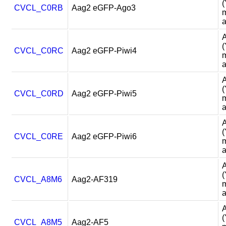
(
CVCL_C0RB
Aag2 eGFP-Ago3
m
a
A
(
CVCL_C0RC
Aag2 eGFP-Piwi4
m
a
A
(
CVCL_C0RD
Aag2 eGFP-Piwi5
m
a
A
(
CVCL_C0RE
Aag2 eGFP-Piwi6
m
a
A
(
CVCL_A8M6
Aag2-AF319
m
a
A
(
CVCL_A8M5
Aag2-AF5