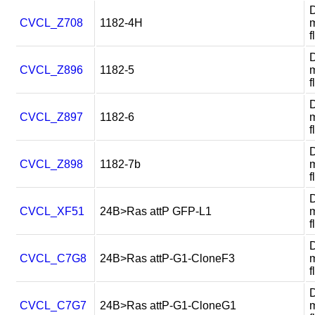
D
CVCL_Z708
1182-4H
m
f
D
CVCL_Z896
1182-5
m
f
D
CVCL_Z897
1182-6
m
f
D
CVCL_Z898
1182-7b
m
f
D
CVCL_XF51
24B>Ras attP GFP-L1
m
f
D
CVCL_C7G8
24B>Ras attP-G1-CloneF3
m
f
D
CVCL_C7G7
24B>Ras attP-G1-CloneG1
m