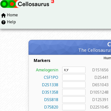
Home
Help
The Cellosaurus
Hu
Markers
Amelogenin
D1S1656
CSF1PO
D2S441
D2S1338
D6S1043
D3S1358
D10S1248
D5S818
D12S391
D7S820
D22S1045