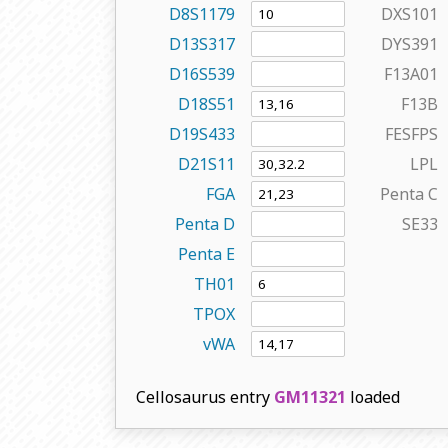
D8S1179
DXS101
D13S317
DYS391
D16S539
F13A01
D18S51
F13B
D19S433
FESFPS
D21S11
LPL
FGA
Penta C
Penta D
SE33
Penta E
TH01
TPOX
vWA
Cellosaurus entry
GM11321
loaded