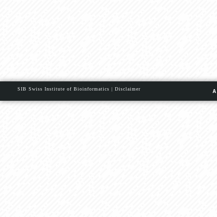
SIB Swiss Institute of Bioinformatics
|
Disclaimer
A