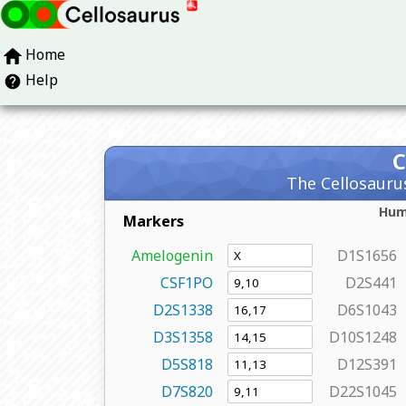
Home
Help
The Cellosaurus
Hu
Markers
Amelogenin
D1S1656
CSF1PO
D2S441
D2S1338
D6S1043
D3S1358
D10S1248
D5S818
D12S391
D7S820
D22S1045