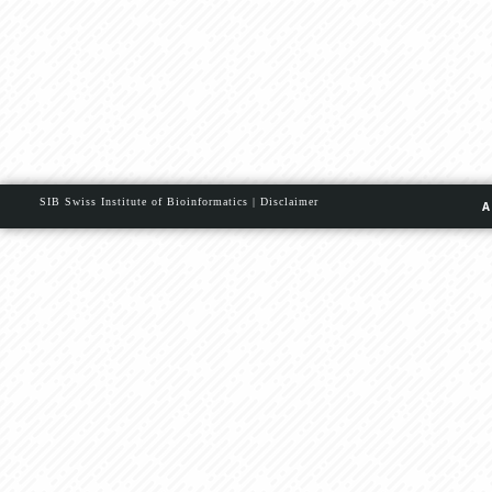
SIB Swiss Institute of Bioinformatics
|
Disclaimer
A