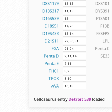
D8S1179
DXS101
D13S317
DYS391
D16S539
F13A01
D18S51
F13B
D19S433
FESFPS
D21S11
LPL
FGA
Penta C
Penta D
SE33
Penta E
TH01
TPOX
vWA
Cellosaurus entry
Detroit 539
loaded